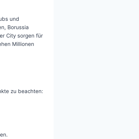
lubs und
n, Borussia
r City sorgen für
ehen Millionen
nkte zu beachten:
ßen.