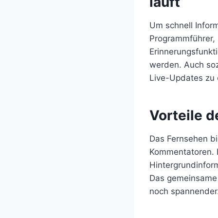
läuft
Um schnell Infor
Programmführer, 
Erinnerungsfunkti
werden. Auch soz
Live-Updates zu 
Vorteile 
Das Fernsehen bie
Kommentatoren. F
Hintergrundinform
Das gemeinsame A
noch spannender