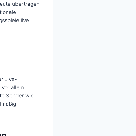
heute übertragen
tionale
sspiele live
r Live-
 vor allem
ate Sender wie
elmäßig
en