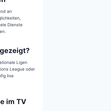
end an
ichkeiten,
iele Dienste
en.
gezeigt?
ationale Ligen
pions League oder
ig live
te im TV