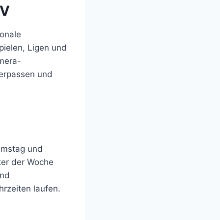
TV
ionale
pielen, Ligen und
amera-
verpassen und
Samstag und
ter der Woche
und
rzeiten laufen.