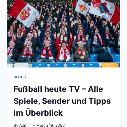
AUS
IHREM
ALTEN
KRATZBAUM
HERAUSGEWACHSEN
IST
UND
LUXURIÖSE
KATZENBÄUME
BRAUCHT
BLOGS
Fußball heute TV – Alle
Spiele, Sender und Tipps
im Überblick
By
Admin
March 19, 2026