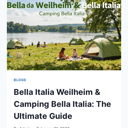
PIELE, S
ENDER U
ND T
IPPS I
M Ü
BERBLICK
BLOGS
Bella Italia Weilheim &
Camping Bella Italia: The
Ultimate Guide