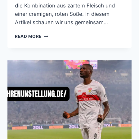
die Kombination aus zartem Fleisch und
einer cremigen, roten Soße. In diesem
Artikel schauen wir uns gemeinsam…
DAS
READ MORE
GEHEIMNIS
HINTER
CHICKEN
TIKKA
MASALA:
EIN
KULINARISCHES
ABENTEUER