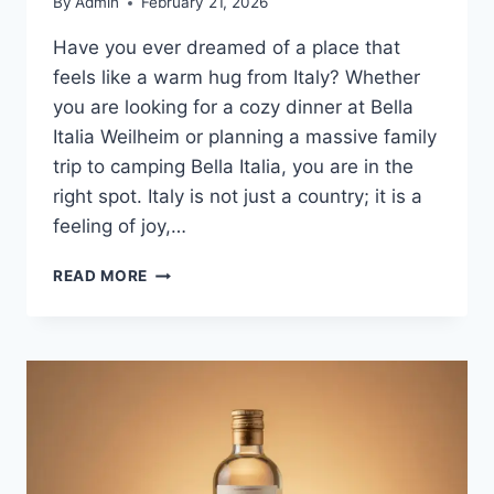
By
Admin
February 21, 2026
Have you ever dreamed of a place that
feels like a warm hug from Italy? Whether
you are looking for a cozy dinner at Bella
Italia Weilheim or planning a massive family
trip to camping Bella Italia, you are in the
right spot. Italy is not just a country; it is a
feeling of joy,…
BELLA
READ MORE
ITALIA
WEILHEIM
&
CAMPING
BELLA
ITALIA:
THE
ULTIMATE
GUIDE