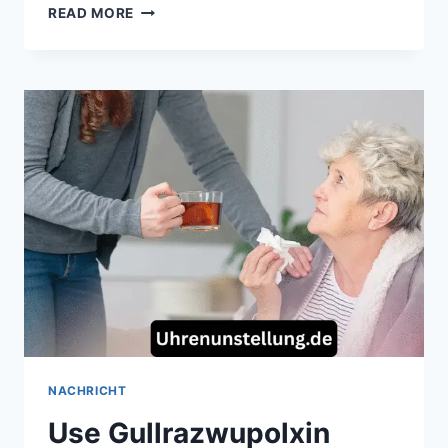
AUFSTELLUNGEN
READ MORE
&
ANALYSE:
AUFSTELLUNGEN:
TEILNEHMER:
WERDER
BREMEN
GEGEN
VFL
WOLFSBURG
IM
GROSSEN T
AKTIK-C
HECK
NACHRICHT
Use Gullrazwupolxin