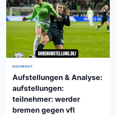
EINE
TIEFGEHENDE
ANALYSE
DER
SAISON,
FORM
UND
PERSPEKTIVEN
NACHRICHT
Aufstellungen & Analyse:
aufstellungen:
teilnehmer: werder
bremen gegen vfl