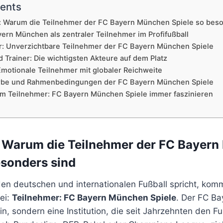
tents
: Warum die Teilnehmer der FC Bayern München Spiele so beso
ern München als zentraler Teilnehmer im Profifußball
r: Unverzichtbare Teilnehmer der FC Bayern München Spiele
d Trainer: Die wichtigsten Akteure auf dem Platz
Emotionale Teilnehmer mit globaler Reichweite
be und Rahmenbedingungen der FC Bayern München Spiele
um Teilnehmer: FC Bayern München Spiele immer faszinieren
: Warum die Teilnehmer der FC Bayer
esonders sind
n deutschen und internationalen Fußball spricht, ko
ei:
Teilnehmer: FC Bayern München Spiele
. Der FC Ba
in, sondern eine Institution, die seit Jahrzehnten den Fu