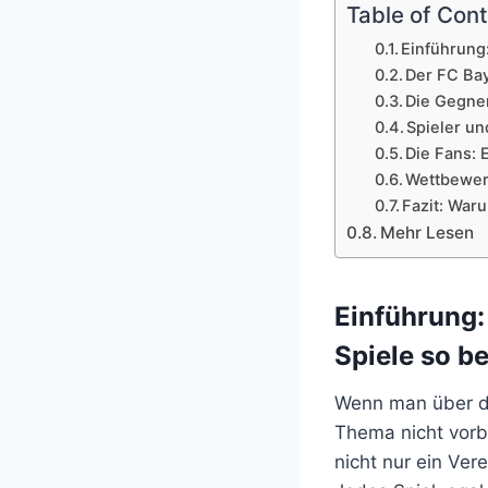
Table of Con
Einführung
Der FC Bay
Die Gegne
Spieler un
Die Fans: 
Wettbewer
Fazit: War
Mehr Lesen
Einführung
Spiele so b
Wenn man über de
Thema nicht vorb
nicht nur ein Vere