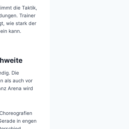
immt die Taktik,
idungen. Trainer
, wie stark der
ein kann.
chweite
ndig. Die
n als auch vor
ianz Arena wird
 Choreografien
 Gerade in engen
terschied