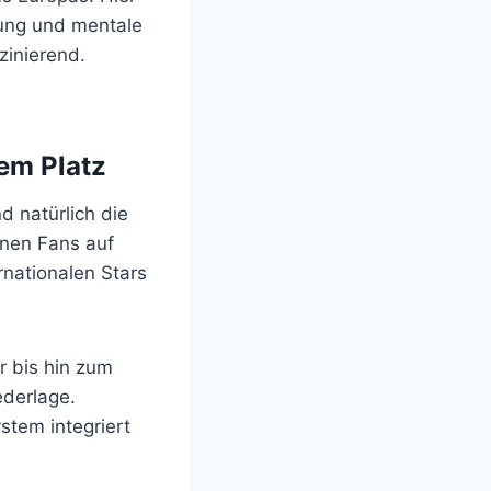
hrung und mentale
zinierend.
dem Platz
d natürlich die
onen Fans auf
ernationalen Stars
r bis hin zum
ederlage.
stem integriert