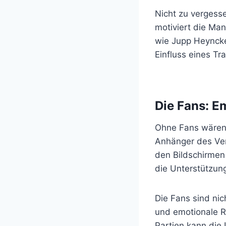
Nicht zu vergesse
motiviert die Man
wie Jupp Heyncke
Einfluss eines Tr
Die Fans: E
Ohne Fans wären
Anhänger des Vere
den Bildschirmen 
die Unterstützun
Die Fans sind ni
und emotionale R
Partien kann die