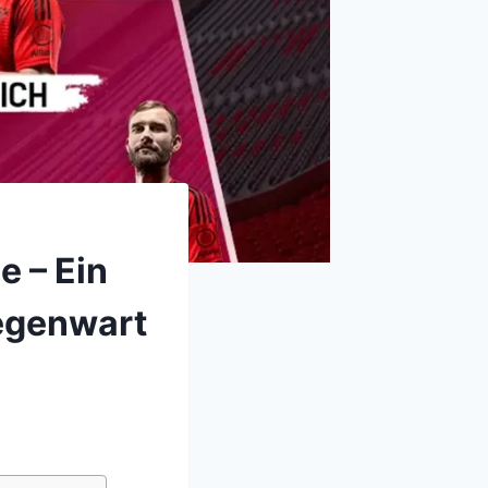
e – Ein
Gegenwart