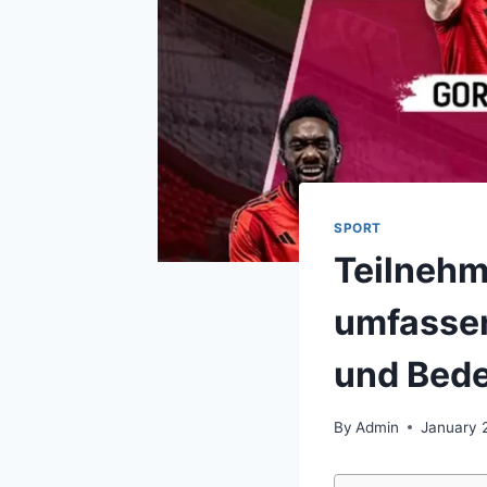
SPORT
Teilnehm
umfassen
und Bed
By
Admin
January 