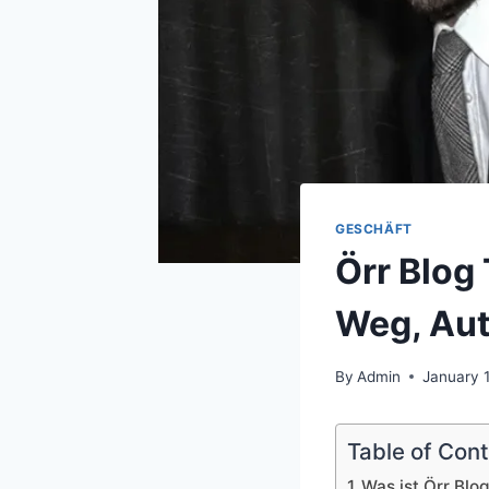
GESCHÄFT
Örr Blog 
Weg, Aut
By
Admin
January 
Table of Con
Was ist Örr Blo