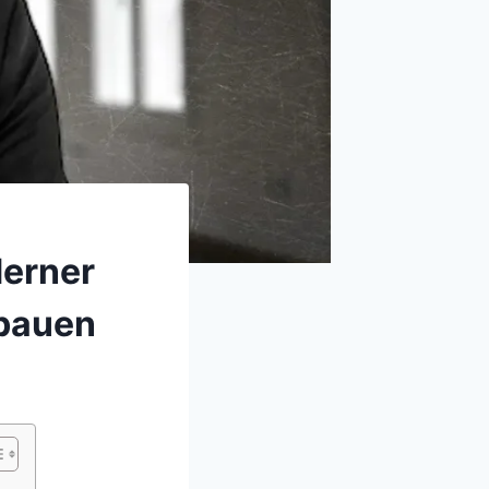
derner
ubauen