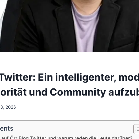
Twitter: Ein intelligenter, mo
orität und Community aufz
13, 2026
tents
g auf Örr Blog Twitter und warum reden die Leute darüber?