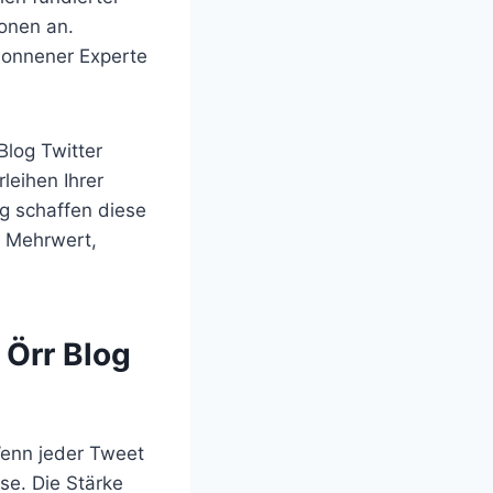
ionen an.
esonnener Experte
Blog Twitter
leihen Ihrer
og schaffen diese
n Mehrwert,
 Örr Blog
 Wenn jeder Tweet
sse. Die Stärke