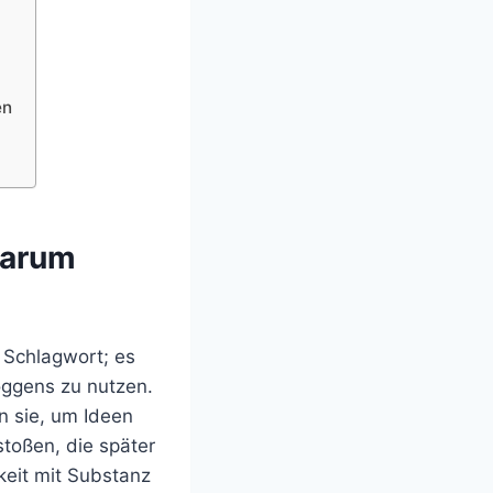
en
warum
s Schlagwort; es
oggens zu nutzen.
n sie, um Ideen
toßen, die später
keit mit Substanz