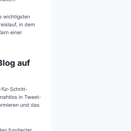
e wichtigsten
eislauf, in dem
Kern einer
Blog auf
für-Schritt-
nahtlos in Tweet-
formieren und das
len fundierter